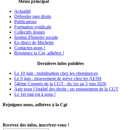
Menu principal
Actualité
Défendre mes droits
Publications
Formation syndicale
Collectifs Jeunes
Institut d'histoire sociale
En direct de Michelin
Contactez-nous !
Rejoignez la Cgt, adhérez !
Dernières infos publiées
Le 10 juin : mobilisation chez les cheminot-es
Le 9 juin : mouvement de grève chez les AESH
54ème Congrès de la CGT : du 1er au 5 juin 2026
Agir pour l’égalité des droits : un engagement de la CGT
Le 1er mai est à nous !
Rejoignez-nous, adhérez à la Cgt
Recevez des infos, inscrivez-vous !