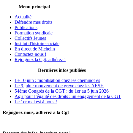
Menu principal
Actualité
Défendre mes droits
Publications
Formation syndicale
Collectifs Jeunes
Institut d'histoire sociale
En direct de Michelin
Contactez-nous !
Rejoignez la Cgt, adhérez !
Dernières infos publiées
Le 10 juin : mobilisation chez les cheminot-es
Le 9 juin : mouvement de grève chez les AESH
54ème Congrès de la CGT : du 1er au 5 juin 2026
Agir pour l’égalité des droits : un engagement de la CGT
Le 1er mai est à nous !
Rejoignez-nous, adhérez à la Cgt