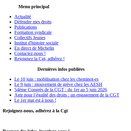
Menu principal
Actualité
Défendre mes droits
Publications
Formation syndicale
Collectifs Jeunes
Institut d'histoire sociale
En direct de Michelin
Contactez-nous !
Rejoignez la Cgt, adhérez !
Dernières infos publiées
Le 10 juin : mobilisation chez les cheminot-es
Le 9 juin : mouvement de grève chez les AESH
54ème Congrès de la CGT : du 1er au 5 juin 2026
Agir pour l’égalité des droits : un engagement de la CGT
Le 1er mai est à nous !
Rejoignez-nous, adhérez à la Cgt