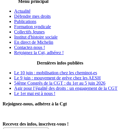
Menu principal
Actualité
Défendre mes droits
Publications
Formation syndicale
Collectifs Jeunes
Institut d'histoire sociale
En direct de Michelin
Contactez-nous !
Rejoignez la Cgt, adhérez !
Dernières infos publiées
Le 10 juin : mobilisation chez les cheminot-es
Le 9 juin : mouvement de grève chez les AESH
54ème Congrès de la CGT : du 1er au 5 juin 2026
Agir pour l’égalité des droits : un engagement de la CGT
Le 1er mai est à nous !
Rejoignez-nous, adhérez à la Cgt
Recevez des infos, inscrivez-vous !