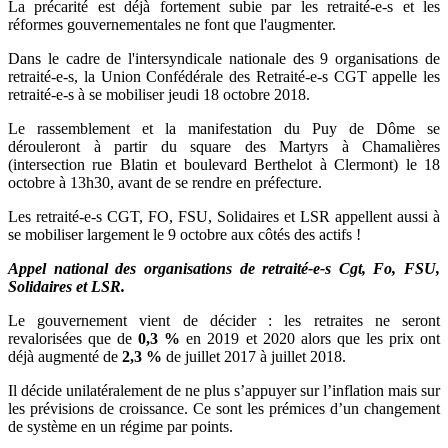
La précarité est déjà fortement subie par les retraité-e-s et les
réformes gouvernementales ne font que l'augmenter.
Dans le cadre de l'intersyndicale nationale des 9 organisations de
retraité-e-s, la Union Confédérale des Retraité-e-s CGT appelle les
retraité-e-s à se mobiliser jeudi 18 octobre 2018.
Le rassemblement et la manifestation du Puy de Dôme se
dérouleront à partir du square des Martyrs à Chamalières
(intersection rue Blatin et boulevard Berthelot à Clermont) le 18
octobre à 13h30, avant de se rendre en préfecture.
Les retraité-e-s CGT, FO, FSU, Solidaires et LSR appellent aussi à
se mobiliser largement le 9 octobre aux côtés des actifs !
Appel national des organisations de retraité-e-s Cgt, Fo, FSU,
Solidaires et LSR.
Le gouvernement vient de décider : les retraites ne seront
revalorisées que de
0,3 %
en 2019 et 2020 alors que les prix ont
déjà augmenté de
2,3 %
de juillet 2017 à juillet 2018.
Il décide unilatéralement de ne plus s’appuyer sur l’inflation mais sur
les prévisions de croissance. Ce sont les prémices d’un changement
de système en un régime par points.