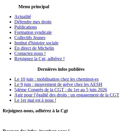
Menu principal
Actualité
Défendre mes droits
Publications
Formation syndicale
Collectifs Jeunes
Institut d'histoire sociale
En direct de Michelin
Contactez-nous !
Rejoignez la Cgt, adhérez !
Dernières infos publiées
Le 10 juin : mobilisation chez les cheminot-es
Le 9 juin : mouvement de grève chez les AESH
54ème Congrès de la CGT : du 1er au 5 juin 2026
Agir pour l’égalité des droits : un engagement de la CGT
Le 1er mai est à nous !
Rejoignez-nous, adhérez à la Cgt