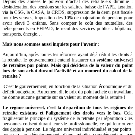
Depuis des années le pouvoir d’achat des retraité-e-s diminue :
désindexation des pensions sur les salaires, baisse de l’APL, taxation
via la CSG, la CASA, la CRDS, suppression de la demi part fiscale
pour les veuves, imposition des 10% de majoration de pension pour
avoir élevé 3 enfants. Sans compter le coût des mutuelles, des
hébergements en EHPAD, le recul des services publics : hôpitaux,
transports, énergie…
Mais nous sommes aussi inquiets pour l’avenir :
Aujourd’hui, après toutes les réformes ayant déjà réduit les droits à
la retraite, le gouvernement entend instaurer un
système universel
de retraites par points
.
Mais qui décidera de la valeur du point
lors de son achat durant l’activité et au moment du calcul de la
retraite ?
C’est le gouvernement, en fonction de la situation économique et du
déficit budgétaire. Autrement dit le prix du point acheté en travaillant
ne donne aucune garantie sur sa valeur au moment de la retraite !
Le régime universel, c’est la disparition de tous les régimes de
retraite existants et l’alignement des droits vers le bas.
Cela
fragiliserait le principe du système de la retraite par répartition : les
personnes
cotisen
t durant leur vie professionnelle, ce qui leur ouvre
des
droits
à pension. Le régime universel individualisé et par points,
poussera au développement d'une retraite complémentaire par