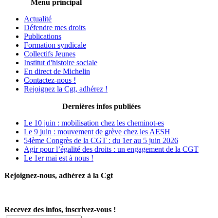
Menu principal
Actualité
Défendre mes droits
Publications
Formation syndicale
Collectifs Jeunes
Institut d'histoire sociale
En direct de Michelin
Contactez-nous !
Rejoignez la Cgt, adhérez !
Dernières infos publiées
Le 10 juin : mobilisation chez les cheminot-es
Le 9 juin : mouvement de grève chez les AESH
54ème Congrès de la CGT : du 1er au 5 juin 2026
Agir pour l’égalité des droits : un engagement de la CGT
Le 1er mai est à nous !
Rejoignez-nous, adhérez à la Cgt
Recevez des infos, inscrivez-vous !