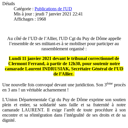
Détails
Catégorie :
Publications de l'UD
Mis à jour : jeudi 7 janvier 2021 22:41
Affichages : 1968
Au côté de l’UD de l’Allier, l'UD Cgt du Puy de Dôme appelle
l’ensemble de ses militant-es à se mobiliser pour participer au
rassemblement organisé :
Lundi 11 janvier 2021 devant le tribunal correctionnel de
Clermont Ferrand, à partir de 12h30, pour soutenir notre
camarade Laurent INDRUSIAK, Secrétaire Général de l’UD
de l’Allier.
ème
Une nouvelle fois convoqué devant une juridiction. Son 3
procès
en 3 ans ! un véritable acharnement !
L'Union Départementale Cgt du Puy de Dôme exprime son soutien
plein et entier, sa solidarité sans faille et sa fraternité à notre
camarade LAURENT. Il exige l’arrêt de toute procédure à son
encontre et sa réintégration dans l’intégralité de ses droits et de sa
dignité.