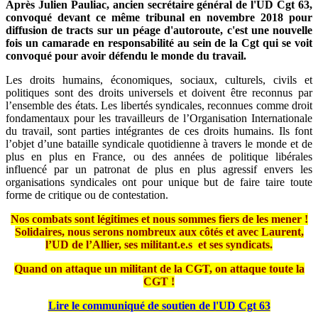
Après Julien Pauliac, ancien secrétaire général de l'UD Cgt 63,
convoqué devant ce même tribunal en novembre 2018 pour
diffusion de tracts sur un péage d'autoroute, c'est une nouvelle
fois un camarade en responsabilité au sein de la Cgt qui se voit
convoqué pour avoir défendu le monde du travail.
Les droits humains, économiques, sociaux, culturels, civils et
politiques sont des droits universels et doivent être reconnus par
l’ensemble des états. Les libertés syndicales, reconnues comme droit
fondamentaux pour les travailleurs de l’Organisation Internationale
du travail, sont parties intégrantes de ces droits humains. Ils font
l’objet d’une bataille syndicale quotidienne à travers le monde et de
plus en plus en France, ou des années de politique libérales
influencé par un patronat de plus en plus agressif envers les
organisations syndicales ont pour unique but de faire taire toute
forme de critique ou de contestation.
Nos combats sont légitimes et nous sommes fiers de les mener !
Solidaires, nous serons nombreux aux côtés et avec Laurent,
l’UD de l’Allier, ses militant.e.s et ses syndicats.
Quand on attaque un militant de la CGT, on attaque toute la
CGT !
Lire le communiqué de soutien de l'UD Cgt 63