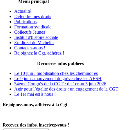
Menu principal
Actualité
Défendre mes droits
Publications
Formation syndicale
Collectifs Jeunes
Institut d'histoire sociale
En direct de Michelin
Contactez-nous !
Rejoignez la Cgt, adhérez !
Dernières infos publiées
Le 10 juin : mobilisation chez les cheminot-es
Le 9 juin : mouvement de grève chez les AESH
54ème Congrès de la CGT : du 1er au 5 juin 2026
Agir pour l’égalité des droits : un engagement de la CGT
Le 1er mai est à nous !
Rejoignez-nous, adhérez à la Cgt
Recevez des infos, inscrivez-vous !