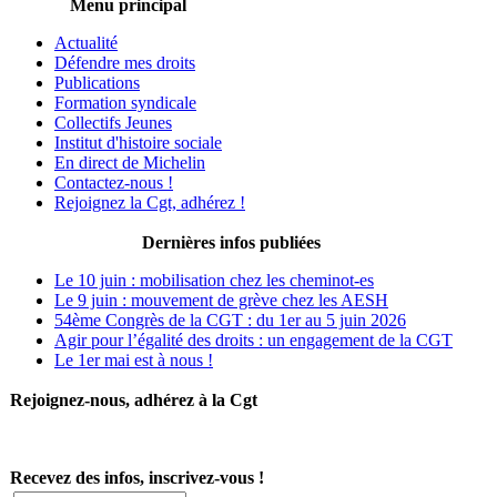
Menu principal
Actualité
Défendre mes droits
Publications
Formation syndicale
Collectifs Jeunes
Institut d'histoire sociale
En direct de Michelin
Contactez-nous !
Rejoignez la Cgt, adhérez !
Dernières infos publiées
Le 10 juin : mobilisation chez les cheminot-es
Le 9 juin : mouvement de grève chez les AESH
54ème Congrès de la CGT : du 1er au 5 juin 2026
Agir pour l’égalité des droits : un engagement de la CGT
Le 1er mai est à nous !
Rejoignez-nous, adhérez à la Cgt
Recevez des infos, inscrivez-vous !