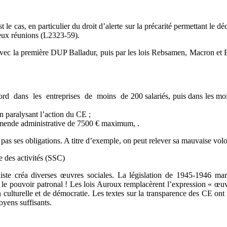
 le cas, en particulier du droit d’alerte sur la précarité permettant le d
deux réunions (L2323-59).
r avec la première DUP Balladur, puis par les lois Rebsamen, Macron et
ord dans les entreprises de moins de 200 salariés, puis dans les m
n paralysant l’action du CE ;
amende administrative de 7500 € maximum, .
pas ses obligations. A titre d’exemple, on peut relever sa mauvaise vol
e des activités (SSC)
iste créa diverses œuvres sociales. La législation de 1945-1946 mar
r le pouvoir patronal ! Les lois Auroux remplacèrent l’expression « œuvr
ulturelle et de démocratie. Les textes sur la transparence des CE ont 
moyens suffisants.