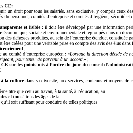
des CE:
nir un droit pour tous les salariés, sans exclusive, y compris ceux de
és du personnel, comités d’entreprise et comités d’hygiène, sécurité et 
ansparente et lisible
: il doit être développé par une information pér
ogique économique, sociale et environnementale et regroupés dans un d
ition des richesses produites, au sein de l’entreprise étendue, constituée p
t être créées pour une véritable prise en compte des avis des élus dans 
 licenciement
;
e au comité d’entreprise européen : «
Lorsque la direction décide de ne
irigeant, pour tenter de parvenir à un accord.
» ;
u CE sur les points mis à l’ordre du jour du conseil d’administrat
E
 à la culture
dans sa diversité, aux services, contenus et moyens de c
me titre que celui au travail, à la santé, à l’éducation, au
utes et tous
à tous les âges de la
t qu’il soit suffisant pour conduire de telles politiques