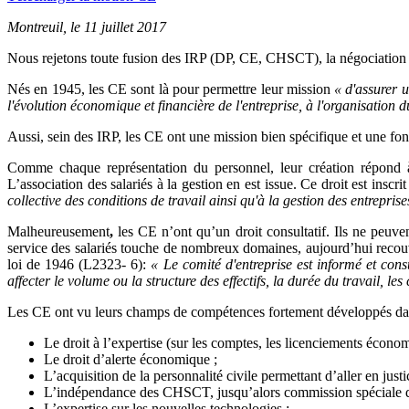
Montreuil, le 11 juillet 2017
Nous rejetons toute fusion des IRP (DP, CE, CHSCT), la négociation co
Nés en 1945, les CE sont là pour permettre leur mission
« d'assurer u
l'évolution économique et financière de l'entreprise, à l'organisation 
Aussi, sein des IRP, les CE ont une mission bien spécifique et une fo
Comme chaque représentation du personnel, leur création répond à
L’association des salariés à la gestion en est issue. Ce droit est insc
collective des conditions de travail ainsi qu'à la gestion des entreprise
Malheureusement
,
les CE n’ont qu’un droit consultatif. Ils ne peuve
service des salariés touche de nombreux domaines, aujourd’hui recouvert
loi de 1946 (L2323- 6):
« Le comité d'entreprise est informé et cons
affecter le volume ou la structure des effectifs, la durée du travail, le
Les CE ont vu leurs champs de compétences fortement développés dans l
Le droit à l’expertise (sur les comptes, les licenciements écono
Le droit d’alerte économique ;
L’acquisition de la personnalité civile permettant d’aller en justi
L’indépendance des CHSCT, jusqu’alors commission spéciale 
L’expertise sur les nouvelles technologies ;