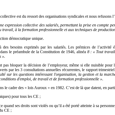
llective est du ressort des organisations syndicales et nous refusons l
ne expression collective des salariés, permettant la prise en compte per
du travail, à la formation professionnelle et aux techniques de productio
nction démocratique unique.
 des besoins exprimés par les salariés. Les prémices de l’activité
rit dans le préambule de la Constitution de 1946, alinéa
8 : « Tout travai
s ».
nt pas bloquer la décision de l’employeur, même si elle nuisible pour l’
s par les 3 consultations annuelles récurrentes, le rapport trimestriel 
ulté sur les questions intéressant l'organisation, la gestion et la marc
s conditions d'emploi, de travail et de formation professionnelle »
.
e cadre des « lois Auroux » en 1982. C’est de là que datent, en partic
miques) pour tous les CE ;
ce quand ses droits sont violés ou qu’il a été porté atteinte à sa personne
du CE ;