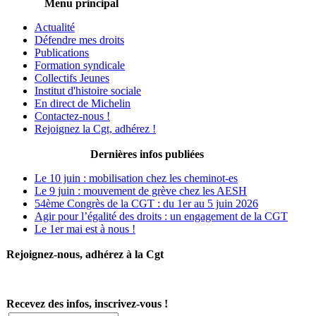
Menu principal
Actualité
Défendre mes droits
Publications
Formation syndicale
Collectifs Jeunes
Institut d'histoire sociale
En direct de Michelin
Contactez-nous !
Rejoignez la Cgt, adhérez !
Dernières infos publiées
Le 10 juin : mobilisation chez les cheminot-es
Le 9 juin : mouvement de grève chez les AESH
54ème Congrès de la CGT : du 1er au 5 juin 2026
Agir pour l’égalité des droits : un engagement de la CGT
Le 1er mai est à nous !
Rejoignez-nous, adhérez à la Cgt
Recevez des infos, inscrivez-vous !