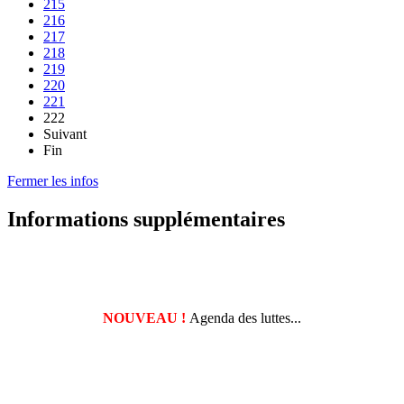
215
216
217
218
219
220
221
222
Suivant
Fin
Fermer les infos
Informations supplémentaires
NOUVEAU !
Agenda des luttes...