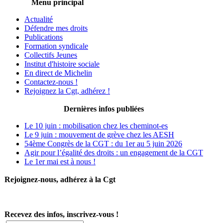
Menu principal
Actualité
Défendre mes droits
Publications
Formation syndicale
Collectifs Jeunes
Institut d'histoire sociale
En direct de Michelin
Contactez-nous !
Rejoignez la Cgt, adhérez !
Dernières infos publiées
Le 10 juin : mobilisation chez les cheminot-es
Le 9 juin : mouvement de grève chez les AESH
54ème Congrès de la CGT : du 1er au 5 juin 2026
Agir pour l’égalité des droits : un engagement de la CGT
Le 1er mai est à nous !
Rejoignez-nous, adhérez à la Cgt
Recevez des infos, inscrivez-vous !