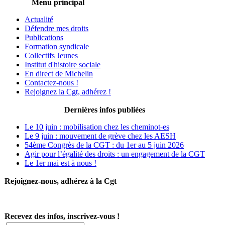
Menu principal
Actualité
Défendre mes droits
Publications
Formation syndicale
Collectifs Jeunes
Institut d'histoire sociale
En direct de Michelin
Contactez-nous !
Rejoignez la Cgt, adhérez !
Dernières infos publiées
Le 10 juin : mobilisation chez les cheminot-es
Le 9 juin : mouvement de grève chez les AESH
54ème Congrès de la CGT : du 1er au 5 juin 2026
Agir pour l’égalité des droits : un engagement de la CGT
Le 1er mai est à nous !
Rejoignez-nous, adhérez à la Cgt
Recevez des infos, inscrivez-vous !