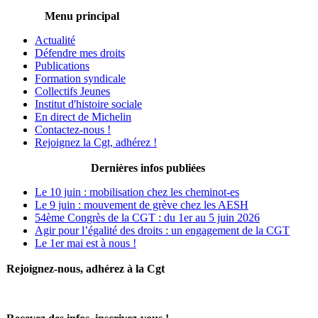
Menu principal
Actualité
Défendre mes droits
Publications
Formation syndicale
Collectifs Jeunes
Institut d'histoire sociale
En direct de Michelin
Contactez-nous !
Rejoignez la Cgt, adhérez !
Dernières infos publiées
Le 10 juin : mobilisation chez les cheminot-es
Le 9 juin : mouvement de grève chez les AESH
54ème Congrès de la CGT : du 1er au 5 juin 2026
Agir pour l’égalité des droits : un engagement de la CGT
Le 1er mai est à nous !
Rejoignez-nous, adhérez à la Cgt