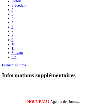
Début
Précédent
2
3
4
5
6
7
8
9
10
11
Suivant
Fin
Fermer les infos
Informations supplémentaires
NOUVEAU !
Agenda des luttes...