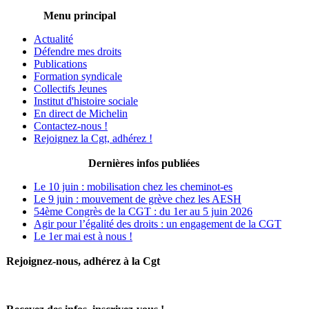
Menu principal
Actualité
Défendre mes droits
Publications
Formation syndicale
Collectifs Jeunes
Institut d'histoire sociale
En direct de Michelin
Contactez-nous !
Rejoignez la Cgt, adhérez !
Dernières infos publiées
Le 10 juin : mobilisation chez les cheminot-es
Le 9 juin : mouvement de grève chez les AESH
54ème Congrès de la CGT : du 1er au 5 juin 2026
Agir pour l’égalité des droits : un engagement de la CGT
Le 1er mai est à nous !
Rejoignez-nous, adhérez à la Cgt