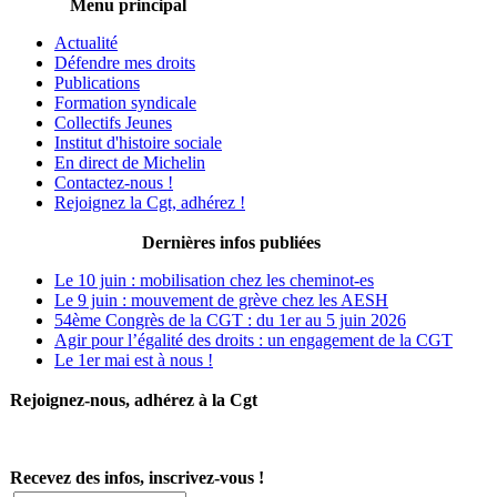
Menu principal
Actualité
Défendre mes droits
Publications
Formation syndicale
Collectifs Jeunes
Institut d'histoire sociale
En direct de Michelin
Contactez-nous !
Rejoignez la Cgt, adhérez !
Dernières infos publiées
Le 10 juin : mobilisation chez les cheminot-es
Le 9 juin : mouvement de grève chez les AESH
54ème Congrès de la CGT : du 1er au 5 juin 2026
Agir pour l’égalité des droits : un engagement de la CGT
Le 1er mai est à nous !
Rejoignez-nous, adhérez à la Cgt
Recevez des infos, inscrivez-vous !