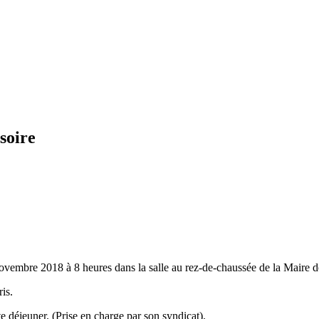
soire
 novembre 2018 à 8 heures dans la salle au rez-de-chaussée de la Maire
is.
 déjeuner. (Prise en charge par son syndicat).