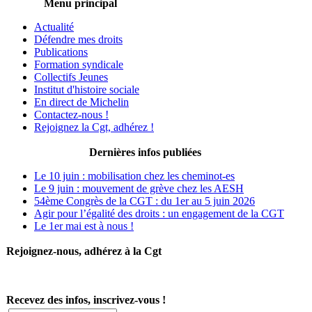
Menu principal
Actualité
Défendre mes droits
Publications
Formation syndicale
Collectifs Jeunes
Institut d'histoire sociale
En direct de Michelin
Contactez-nous !
Rejoignez la Cgt, adhérez !
Dernières infos publiées
Le 10 juin : mobilisation chez les cheminot-es
Le 9 juin : mouvement de grève chez les AESH
54ème Congrès de la CGT : du 1er au 5 juin 2026
Agir pour l’égalité des droits : un engagement de la CGT
Le 1er mai est à nous !
Rejoignez-nous, adhérez à la Cgt
Recevez des infos, inscrivez-vous !