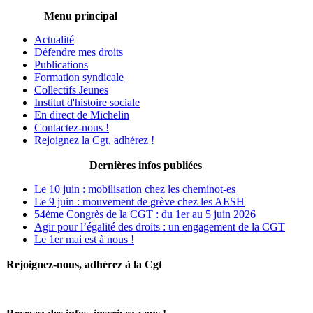
Menu principal
Actualité
Défendre mes droits
Publications
Formation syndicale
Collectifs Jeunes
Institut d'histoire sociale
En direct de Michelin
Contactez-nous !
Rejoignez la Cgt, adhérez !
Dernières infos publiées
Le 10 juin : mobilisation chez les cheminot-es
Le 9 juin : mouvement de grève chez les AESH
54ème Congrès de la CGT : du 1er au 5 juin 2026
Agir pour l’égalité des droits : un engagement de la CGT
Le 1er mai est à nous !
Rejoignez-nous, adhérez à la Cgt