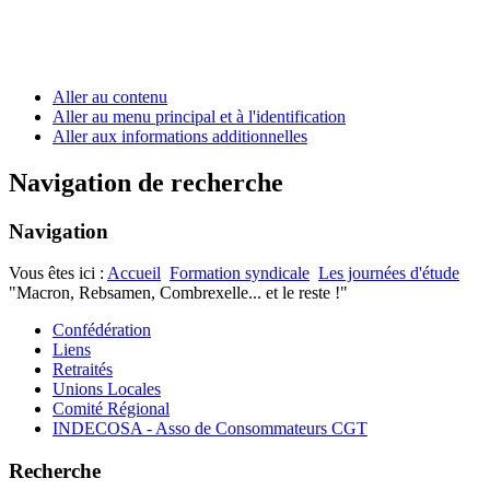
Aller au contenu
Aller au menu principal et à l'identification
Aller aux informations additionnelles
Navigation de recherche
Navigation
Vous êtes ici :
Accueil
Formation syndicale
Les journées d'étude
"Macron, Rebsamen, Combrexelle... et le reste !"
Confédération
Liens
Retraités
Unions Locales
Comité Régional
INDECOSA - Asso de Consommateurs CGT
Recherche