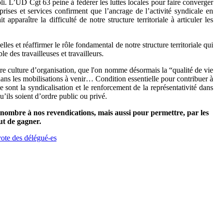
bli. L’UD Cgt 63 peine à fédérer les luttes locales pour faire converger
rises et services confirment que l’ancrage de l’activité syndicale en
apparaître la difficulté de notre structure territoriale à articuler les
s et réaffirmer le rôle fondamental de notre structure territoriale qui
e des travailleuses et travailleurs.
otre culture d’organisation, que l'on nomme désormais la “qualité de vie
ans les mobilisations à venir… Condition essentielle pour contribuer à
sont la syndicalisation et le renforcement de la représentativité dans
u’ils soient d’ordre public ou privé.
 nombre à nos revendications, mais aussi pour permettre, par les
but de gagner.
vote des délégué-es