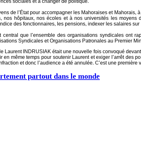
nces sociales et à changer de politique.
moyens de l’État pour accompagner les Mahoraises et Mahorais, 
s, nos hôpitaux, nos écoles et à nos universités les moyens 
ice des fonctionnaires, les pensions, indexer les salaires sur le
jet central que l’ensemble des organisations syndicales ont r
isations Syndicales et Organisations Patronales au Premier Mini
de Laurent INDRUSIAK était une nouvelle fois convoqué devant la
ir en même temps pour soutenir Laurent et exiger l’arrêt des po
’infraction et donc l’audience a été annulée. C’est une première 
vortement partout dans le monde