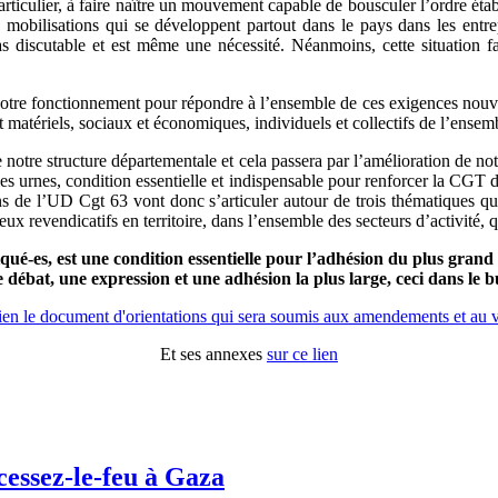
articulier, à faire naître un mouvement capable de bousculer l’ordre éta
mobilisations qui se développent partout dans le pays dans les entrep
s discutable et est même une nécessité. Néanmoins, cette situation fait 
notre fonctionnement pour répondre à l’ensemble de ces exigences nouvelle
et matériels, sociaux et économiques, individuels et collectifs de l’ensembl
e notre structure départementale et cela passera par l’amélioration de n
es urnes, condition essentielle et indispensable pour renforcer la CGT d
ns de l’UD Cgt 63 vont donc s’articuler autour de trois thématiques que 
ux revendicatifs en territoire, dans l’ensemble des secteurs d’activité, q
ué-es, est une condition essentielle pour l’adhésion du plus grand
e débat, une expression et une adhésion la plus large, ceci dans le 
ien le document d'orientations qui sera soumis aux amendements et au 
Et ses annexes
sur ce lien
cessez-le-feu à Gaza