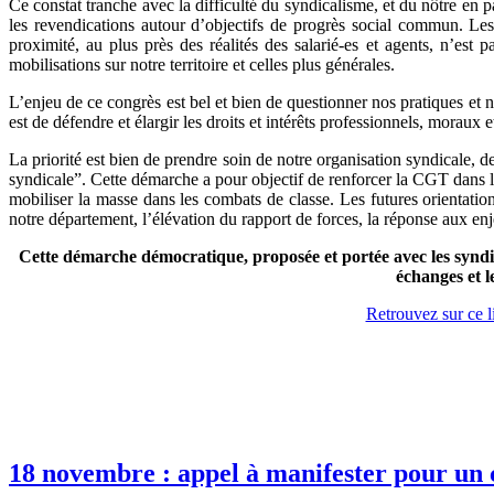
Ce constat tranche avec la difficulté du syndicalisme, et du nôtre en p
les revendications autour d’objectifs de progrès social commun. Les 
proximité, au plus près des réalités des salarié-es et agents, n’est pa
mobilisations sur notre territoire et celles plus générales.
L’enjeu de ce congrès est bel et bien de questionner nos pratiques et 
est de défendre et élargir les droits et intérêts professionnels, moraux 
La priorité est bien de prendre soin de notre organisation syndicale, d
syndicale”. Cette démarche a pour objectif de renforcer la CGT dans l
mobiliser la masse dans les combats de classe. Les futures orientatio
notre département, l’élévation du rapport de forces, la réponse aux enje
Cette démarche démocratique, proposée et portée avec les syndiq
échanges et l
Retrouvez sur ce l
18 novembre : appel à manifester pour un 