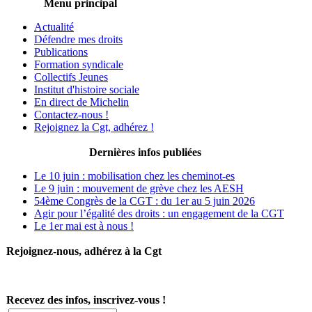
Menu principal
Actualité
Défendre mes droits
Publications
Formation syndicale
Collectifs Jeunes
Institut d'histoire sociale
En direct de Michelin
Contactez-nous !
Rejoignez la Cgt, adhérez !
Dernières infos publiées
Le 10 juin : mobilisation chez les cheminot-es
Le 9 juin : mouvement de grève chez les AESH
54ème Congrès de la CGT : du 1er au 5 juin 2026
Agir pour l’égalité des droits : un engagement de la CGT
Le 1er mai est à nous !
Rejoignez-nous, adhérez à la Cgt
Recevez des infos, inscrivez-vous !