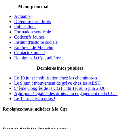
Menu principal
Actualité
Défendre mes droits
Publications
Formation syndicale
Collectifs Jeunes
Institut d'histoire sociale
En direct de Michelin
Contactez-nous !
Rejoignez la Cgt, adhérez !
Dernières infos publiées
Le 10 juin : mobilisation chez les cheminot-es
Le 9 juin : mouvement de grève chez les AESH
54ème Congrès de la CGT : du 1er au 5 juin 2026
Agir pour l’égalité des droits : un engagement de la CGT
Le 1er mai est à nous !
Rejoignez-nous, adhérez à la Cgt