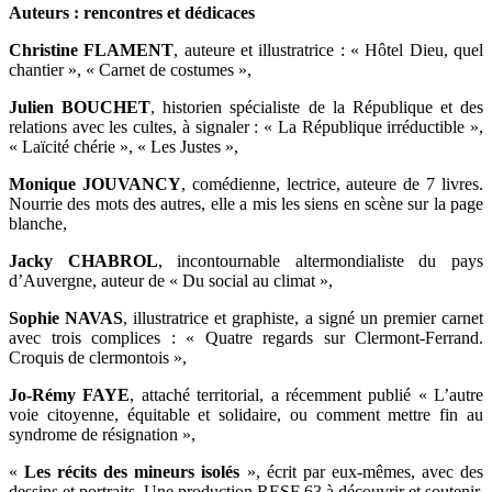
Auteurs : rencontres et dédicaces
Christine FLAMENT
, auteure et illustratrice : « Hôtel Dieu, quel
chantier », « Carnet de costumes »,
Julien BOUCHET
, historien spécialiste de la République et des
relations avec les cultes, à signaler : « La République irréductible »,
« Laïcité chérie », « Les Justes »,
Monique JOUVANCY
, comédienne, lectrice, auteure de 7 livres.
Nourrie des mots des autres, elle a mis les siens en scène sur la page
blanche,
Jacky CHABROL
, incontournable altermondialiste du pays
d’Auvergne, auteur de « Du social au climat »,
Sophie NAVAS
, illustratrice et graphiste, a signé un premier carnet
avec trois complices : « Quatre regards sur Clermont-Ferrand.
Croquis de clermontois »,
Jo-Rémy FAYE
, attaché territorial, a récemment publié « L’autre
voie citoyenne, équitable et solidaire, ou comment mettre fin au
syndrome de résignation »,
«
Les récits des mineurs isolés
», écrit par eux-mêmes, avec des
dessins et portraits. Une production RESF 63 à découvrir et soutenir,