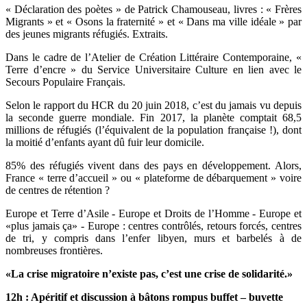
« Déclaration des poètes » de Patrick Chamouseau, livres : « Frères
Migrants » et « Osons la fraternité » et « Dans ma ville idéale » par
des jeunes migrants réfugiés. Extraits.
Dans le cadre de l’Atelier de Création Littéraire Contemporaine, «
Terre d’encre » du Service Universitaire Culture en lien avec le
Secours Populaire Français.
Selon le rapport du HCR du 20 juin 2018, c’est du jamais vu depuis
la seconde guerre mondiale. Fin 2017, la planète comptait 68,5
millions de réfugiés (l’équivalent de la population française !), dont
la moitié d’enfants ayant dû fuir leur domicile.
85% des réfugiés vivent dans des pays en développement. Alors,
France « terre d’accueil » ou « plateforme de débarquement » voire
de centres de rétention ?
Europe et Terre d’Asile -
Europe et Droits de l’Homme -
Europe et
«plus jamais ça» -
Europe : centres contrôlés, retours forcés, centres
de tri, y compris dans l’enfer libyen, murs et barbelés à de
nombreuses frontières.
«La crise migratoire n’existe pas, c’est une crise de solidarité.»
12h : Apéritif et discussion à bâtons rompus buffet – buvette