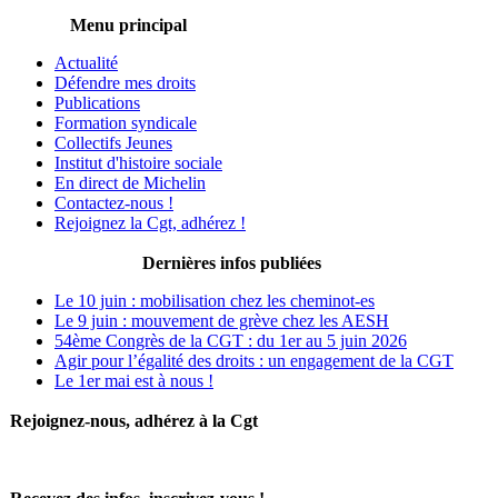
Menu principal
Actualité
Défendre mes droits
Publications
Formation syndicale
Collectifs Jeunes
Institut d'histoire sociale
En direct de Michelin
Contactez-nous !
Rejoignez la Cgt, adhérez !
Dernières infos publiées
Le 10 juin : mobilisation chez les cheminot-es
Le 9 juin : mouvement de grève chez les AESH
54ème Congrès de la CGT : du 1er au 5 juin 2026
Agir pour l’égalité des droits : un engagement de la CGT
Le 1er mai est à nous !
Rejoignez-nous, adhérez à la Cgt