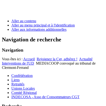
Aller au contenu
Aller au menu principal et à l'identification
Aller aux informations additionnelles
Navigation de recherche
Navigation
Vous êtes ici :
Accueil
Rejoignez la Cgt, adhérez !
Actualité
Interventions de l'UD
MEDIACOOP convoqué au tribunal de
Clermont-Ferrand
Confédération
Liens
Retraités
Unions Locales
Comité Régional
INDECOSA - Asso de Consommateurs CGT