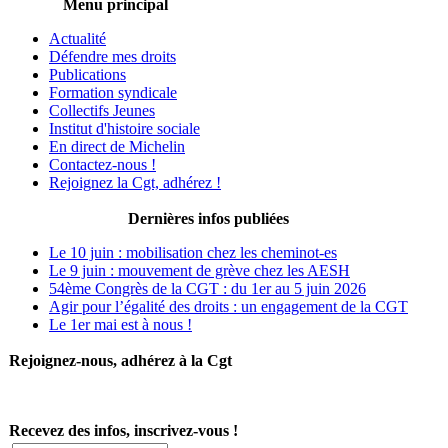
Menu principal
Actualité
Défendre mes droits
Publications
Formation syndicale
Collectifs Jeunes
Institut d'histoire sociale
En direct de Michelin
Contactez-nous !
Rejoignez la Cgt, adhérez !
Dernières infos publiées
Le 10 juin : mobilisation chez les cheminot-es
Le 9 juin : mouvement de grève chez les AESH
54ème Congrès de la CGT : du 1er au 5 juin 2026
Agir pour l’égalité des droits : un engagement de la CGT
Le 1er mai est à nous !
Rejoignez-nous, adhérez à la Cgt
Recevez des infos, inscrivez-vous !