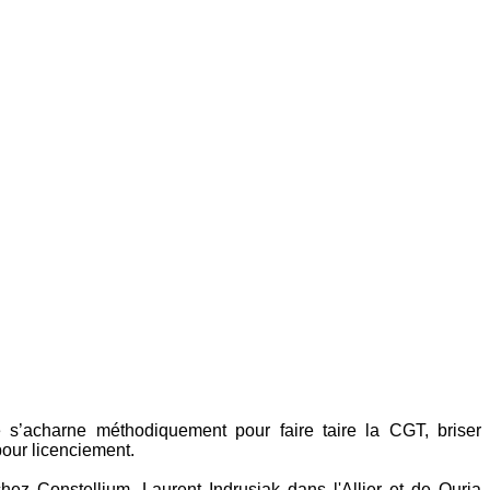
e s’acharne méthodiquement pour faire taire la CGT, briser
 pour licenciement.
hez Constellium, Laurent Indrusiak dans l'Allier et de Ouria