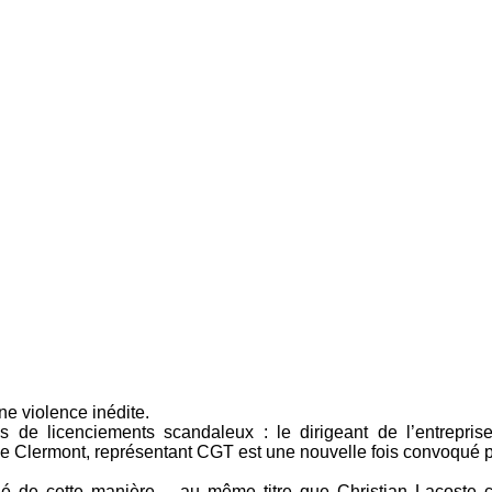
ne violence inédite.
s de licenciements scandaleux : le dirigeant de l’entrepris
axime Clermont, représentant CGT est une nouvelle fois convoqué
taqué de cette manière – au même titre que Christian Lacoste c