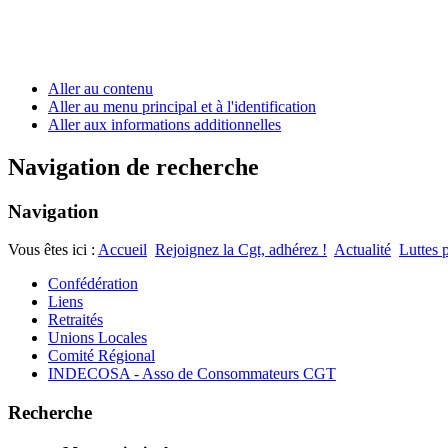
Aller au contenu
Aller au menu principal et à l'identification
Aller aux informations additionnelles
Navigation de recherche
Navigation
Vous êtes ici :
Accueil
Rejoignez la Cgt, adhérez !
Actualité
Luttes 
Confédération
Liens
Retraités
Unions Locales
Comité Régional
INDECOSA - Asso de Consommateurs CGT
Recherche