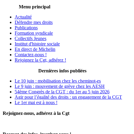
Menu principal
Actualité
Défendre mes droits
Publications
Formation syndicale
Collectifs Jeunes
Institut d'histoire sociale
En direct de Michelin
Contactez-nous !
Rejoignez la Cgt, adhérez !
Dernières infos publiées
Le 10 juin : mobilisation chez les cheminot-es
Le 9 juin : mouvement de grève chez les AESH
54ème Congrès de la CGT : du 1er au 5 juin 2026
Agir pour l’égalité des droits : un engagement de la CGT
Le 1er mai est à nous !
Rejoignez-nous, adhérez à la Cgt