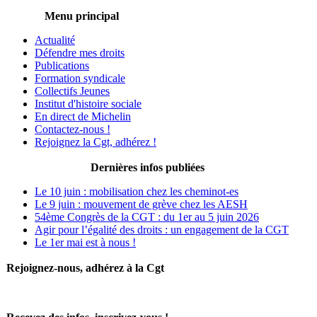
Menu principal
Actualité
Défendre mes droits
Publications
Formation syndicale
Collectifs Jeunes
Institut d'histoire sociale
En direct de Michelin
Contactez-nous !
Rejoignez la Cgt, adhérez !
Dernières infos publiées
Le 10 juin : mobilisation chez les cheminot-es
Le 9 juin : mouvement de grève chez les AESH
54ème Congrès de la CGT : du 1er au 5 juin 2026
Agir pour l’égalité des droits : un engagement de la CGT
Le 1er mai est à nous !
Rejoignez-nous, adhérez à la Cgt