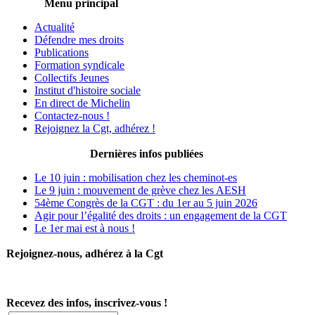
Menu principal
Actualité
Défendre mes droits
Publications
Formation syndicale
Collectifs Jeunes
Institut d'histoire sociale
En direct de Michelin
Contactez-nous !
Rejoignez la Cgt, adhérez !
Dernières infos publiées
Le 10 juin : mobilisation chez les cheminot-es
Le 9 juin : mouvement de grève chez les AESH
54ème Congrès de la CGT : du 1er au 5 juin 2026
Agir pour l’égalité des droits : un engagement de la CGT
Le 1er mai est à nous !
Rejoignez-nous, adhérez à la Cgt
Recevez des infos, inscrivez-vous !