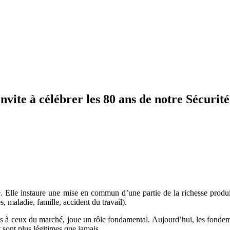
vite à célébrer les 80 ans de notre Sécurité 
e. Elle instaure une mise en commun d’une partie de la richesse produit
, maladie, famille, accident du travail).
és à ceux du marché, joue un rôle fondamental. Aujourd’hui, les fondem
t sont plus légitimes que jamais.