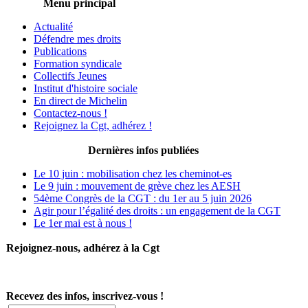
Menu principal
Actualité
Défendre mes droits
Publications
Formation syndicale
Collectifs Jeunes
Institut d'histoire sociale
En direct de Michelin
Contactez-nous !
Rejoignez la Cgt, adhérez !
Dernières infos publiées
Le 10 juin : mobilisation chez les cheminot-es
Le 9 juin : mouvement de grève chez les AESH
54ème Congrès de la CGT : du 1er au 5 juin 2026
Agir pour l’égalité des droits : un engagement de la CGT
Le 1er mai est à nous !
Rejoignez-nous, adhérez à la Cgt
Recevez des infos, inscrivez-vous !