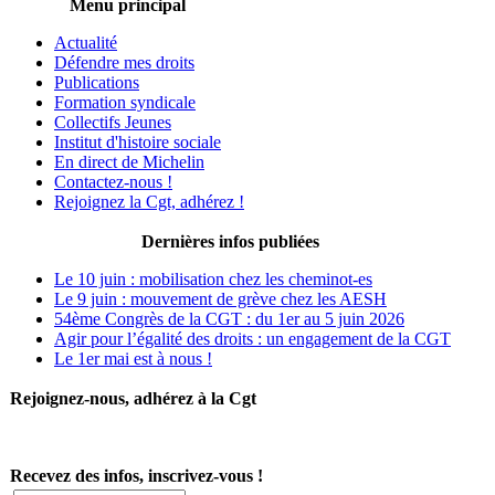
Menu principal
Actualité
Défendre mes droits
Publications
Formation syndicale
Collectifs Jeunes
Institut d'histoire sociale
En direct de Michelin
Contactez-nous !
Rejoignez la Cgt, adhérez !
Dernières infos publiées
Le 10 juin : mobilisation chez les cheminot-es
Le 9 juin : mouvement de grève chez les AESH
54ème Congrès de la CGT : du 1er au 5 juin 2026
Agir pour l’égalité des droits : un engagement de la CGT
Le 1er mai est à nous !
Rejoignez-nous, adhérez à la Cgt
Recevez des infos, inscrivez-vous !