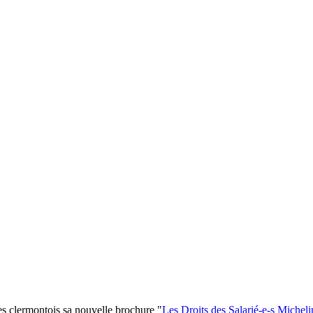
es clermontois sa nouvelle brochure "
Les Droits des Salarié-e-s Micheli