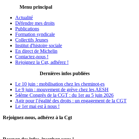
Menu principal
Actualité
Défendre mes droits
Publications
Formation syndicale
Collectifs Jeunes
Institut d'histoire sociale
En direct de Michelin
Contactez-nous !
Rejoignez la Cgt, adhérez !
Dernières infos publiées
Le 10 juin : mobilisation chez les cheminot-es
Le 9 juin : mouvement de grève chez les AESH
54ème Congrès de la CGT : du 1er au 5 juin 2026
Agir pour l’égalité des droits : un engagement de la CGT
Le 1er mai est à nous !
Rejoignez-nous, adhérez à la Cgt