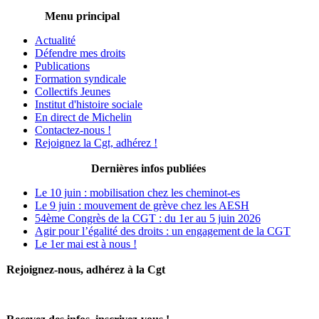
Menu principal
Actualité
Défendre mes droits
Publications
Formation syndicale
Collectifs Jeunes
Institut d'histoire sociale
En direct de Michelin
Contactez-nous !
Rejoignez la Cgt, adhérez !
Dernières infos publiées
Le 10 juin : mobilisation chez les cheminot-es
Le 9 juin : mouvement de grève chez les AESH
54ème Congrès de la CGT : du 1er au 5 juin 2026
Agir pour l’égalité des droits : un engagement de la CGT
Le 1er mai est à nous !
Rejoignez-nous, adhérez à la Cgt