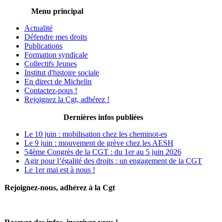
Menu principal
Actualité
Défendre mes droits
Publications
Formation syndicale
Collectifs Jeunes
Institut d'histoire sociale
En direct de Michelin
Contactez-nous !
Rejoignez la Cgt, adhérez !
Dernières infos publiées
Le 10 juin : mobilisation chez les cheminot-es
Le 9 juin : mouvement de grève chez les AESH
54ème Congrès de la CGT : du 1er au 5 juin 2026
Agir pour l’égalité des droits : un engagement de la CGT
Le 1er mai est à nous !
Rejoignez-nous, adhérez à la Cgt