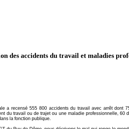
ion des accidents du travail et maladies prof
ale a recensé 555 800 accidents du travail avec arrêt dont 75
ent du travail ou de trajet ou une maladie professionnelle, 60 
 dans la fonction publique.
T du Puy de Dôme, nous décrivons le mal qui ronge le monde du 