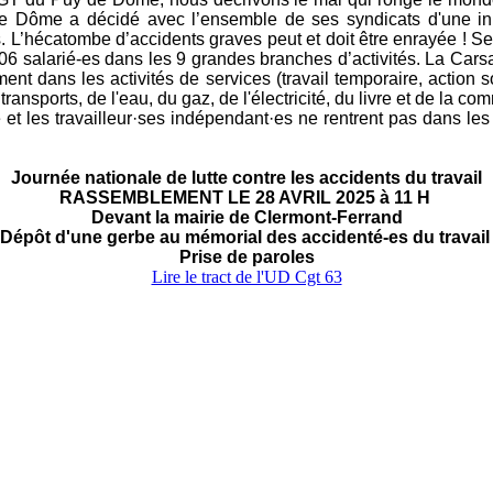
ôme a décidé avec l’ensemble de ses syndicats d'une initia
s. L’hécatombe d’accidents graves peut et doit être enrayée !
Se
06 salarié-es dans les 9 grandes branches d’activités.
La Carsa
ent dans les activités de services (travail temporaire, action soc
ransports, de l'eau, du gaz, de l'électricité, du livre et de la c
 et les travailleur·ses indépendant·es ne rentrent pas dans les
Journée nationale de lutte contre les accidents du travail
RASSEMBLEMENT LE 28 AVRIL 2025 à 11 H
Devant la mairie de Clermont-Ferrand
Dépôt d'une gerbe au mémorial des accidenté-es du travai
Prise de paroles
Lire le tract de l'UD Cgt 63