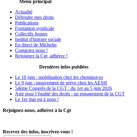
Menu principal
Actualité
Défendre mes droits
Publications
Formation syndicale
Collectifs Jeunes
Institut d'histoire sociale
En direct de Michelin
Contactez-nous !
Rejoignez la Cgt, adhérez !
Dernières infos publiées
Le 10 juin : mobilisation chez les cheminot-es
Le 9 juin : mouvement de grève chez les AESH
54ème Congrès de la CGT : du 1er au 5 juin 2026
Agir pour l’égalité des droits : un engagement de la CGT
Le 1er mai est à nous !
Rejoignez-nous, adhérez à la Cgt
Recevez des infos, inscrivez-vous !