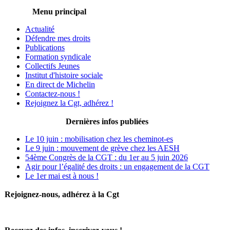
Menu principal
Actualité
Défendre mes droits
Publications
Formation syndicale
Collectifs Jeunes
Institut d'histoire sociale
En direct de Michelin
Contactez-nous !
Rejoignez la Cgt, adhérez !
Dernières infos publiées
Le 10 juin : mobilisation chez les cheminot-es
Le 9 juin : mouvement de grève chez les AESH
54ème Congrès de la CGT : du 1er au 5 juin 2026
Agir pour l’égalité des droits : un engagement de la CGT
Le 1er mai est à nous !
Rejoignez-nous, adhérez à la Cgt