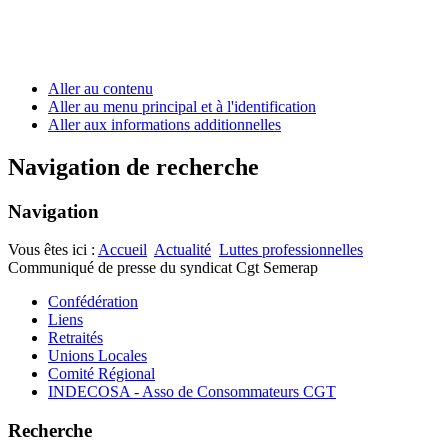
Aller au contenu
Aller au menu principal et à l'identification
Aller aux informations additionnelles
Navigation de recherche
Navigation
Vous êtes ici :
Accueil
Actualité
Luttes professionnelles
Communiqué de presse du syndicat Cgt Semerap
Confédération
Liens
Retraités
Unions Locales
Comité Régional
INDECOSA - Asso de Consommateurs CGT
Recherche