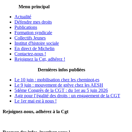
Menu principal
Actualité
Défendre mes droits
Publications
Formation syndicale
Collectifs Jeunes
Institut d'histoire sociale
En direct de Michelin
Contactez-nous !
Rejoignez la Cgt, adhérez !
Dernières infos publiées
Le 10 juin : mobilisation chez les cheminot-es
Le 9 juin : mouvement de grève chez les AESH
54ème Congrès de la CGT : du 1er au 5 juin 2026
Agir pour l’égalité des droits : un engagement de la CGT
Le 1er mai est à nous !
Rejoignez-nous, adhérez à la Cgt