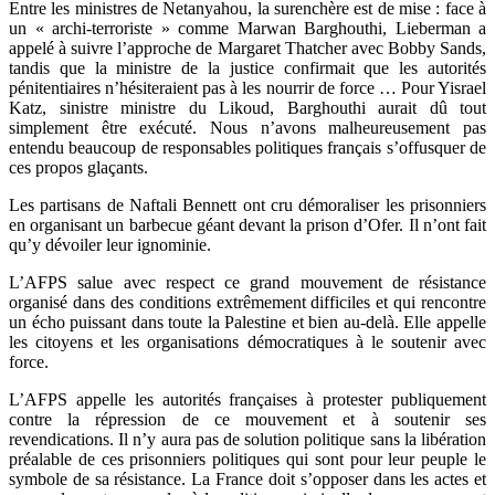
Entre les ministres de Netanyahou, la surenchère est de mise : face à
un « archi-terroriste » comme Marwan Barghouthi, Lieberman a
appelé à suivre l’approche de Margaret Thatcher avec Bobby Sands,
tandis que la ministre de la justice confirmait que les autorités
pénitentiaires n’hésiteraient pas à les nourrir de force … Pour Yisrael
Katz, sinistre ministre du Likoud, Barghouthi aurait dû tout
simplement être exécuté. Nous n’avons malheureusement pas
entendu beaucoup de responsables politiques français s’offusquer de
ces propos glaçants.
Les partisans de Naftali Bennett ont cru démoraliser les prisonniers
en organisant un barbecue géant devant la prison d’Ofer. Il n’ont fait
qu’y dévoiler leur ignominie.
L’AFPS salue avec respect ce grand mouvement de résistance
organisé dans des conditions extrêmement difficiles et qui rencontre
un écho puissant dans toute la Palestine et bien au-delà. Elle appelle
les citoyens et les organisations démocratiques à le soutenir avec
force.
L’AFPS appelle les autorités françaises à protester publiquement
contre la répression de ce mouvement et à soutenir ses
revendications. Il n’y aura pas de solution politique sans la libération
préalable de ces prisonniers politiques qui sont pour leur peuple le
symbole de sa résistance. La France doit s’opposer dans les actes et