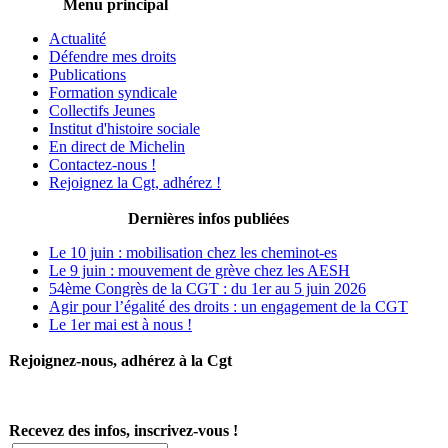
Menu principal
Actualité
Défendre mes droits
Publications
Formation syndicale
Collectifs Jeunes
Institut d'histoire sociale
En direct de Michelin
Contactez-nous !
Rejoignez la Cgt, adhérez !
Dernières infos publiées
Le 10 juin : mobilisation chez les cheminot-es
Le 9 juin : mouvement de grève chez les AESH
54ème Congrès de la CGT : du 1er au 5 juin 2026
Agir pour l’égalité des droits : un engagement de la CGT
Le 1er mai est à nous !
Rejoignez-nous, adhérez à la Cgt
Recevez des infos, inscrivez-vous !