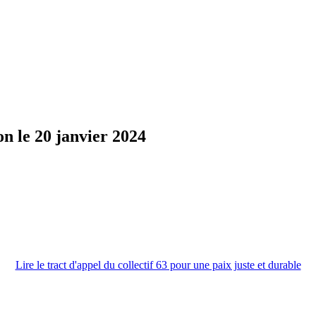
on le 20 janvier 2024
Lire le tract d'appel du collectif 63 pour une paix juste et durable