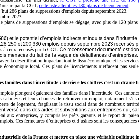
 Ministre par la CGT,
cette liste atteint les 180 plans de licenciement
.
d’hui 286 plans de suppressions d'emplois depuis septembre 2023.
embre 2023.
 plans de suppressions d’emplois se dégage, avec plus de 120 plans c
) et le potentiel d’emplois indirects et induits dans l’industr
re 128 250 et 200 330 emplois depuis septembre 2023 recensés 
és à ceux recensés par la CGT.
Ce recensement documenté est donc 
ois menacés du fait de la vague de défaillances d’entreprises
aux avec la désertification impactant tout le tissu économique et les serv
tème économique local. Ces plans de licenciements n’effacent pas seule
es familles dans l'incertitude : derrière les chiffres c'est un drame
d’emplois plongent également des familles dans l’incertitude. Ces annon
salarié·es et leurs chances de retrouver un emploi, notamment s’ils et
perte de logement, fragilisant le tissu social dans de nombreux territo
ment versé dans des aides et subventions aux entreprises qui, san
tal aux entreprises, y compris les prêts garantis et le report du pai
s emplois. Ces fermetures d’entreprises et d’usines sont les conséquenc
ustrielle de la France et mettre en place une véritable politique ind