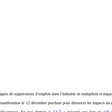
 vagues de suppressions d’emplois dans l’industrie se multiplient et i
nifestation le 12 décembre prochain pour dénoncer les impacts locau
e désastreuse. En mai dernier,
la CGT a présenté une liste de 130 p