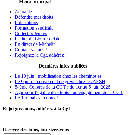
Menu principal
Actualité
Défendre mes droits
Publications
Formation syndicale
Collectifs Jeunes
Institut d'histoire sociale
En direct de Michelin
Contactez-nous !
Rejoignez la Cgt, adhérez !
Dernières infos publiées
Le 10 juin : mobilisation chez les cheminot-es
Le 9 juin : mouvement de grève chez les AESH
54ème Congrès de la CGT : du 1er au 5 juin 2026
Agir pour l’égalité des droits : un engagement de la CGT
Le 1er mai est à nous !
Rejoignez-nous, adhérez à la Cgt
Recevez des infos, inscrivez-vous !