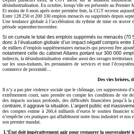
désindustrialisation. En octobre, lorsqu’elle est présentée au Premier
Et moins de 6 mois après notre première liste, la CGT recense aujour
Entre 128 250 et 200 330 emplois menacés ou supprimés depuis sept
Une tendance globale à l’accélération du rythme de mise en œuvre de
période septembre/novembre.
Si on cumule le total des emplois supprimés ou menacés (70 586
donc à l’évaluation globale d’un impact négatif compris ent
de milliers d’emplois supplémentaires menacés qui peuvent être ajout
notamment celle du cabinet Altares portant sur 300 000 empl
indirects, la désindustrialisation entraîne aussi des ravages territori
sur les sous-traitants, les prestataires de services et tout l’écosys
commerce de proximité…
Des vies brisées, d
Il n’y a pas pire violence sociale que le chômage, ces suppressions 
extrêmement court, sans prendre en compte les conditions de vie des 
des impacts sociaux profonds, des difficultés financières jusqu’à la 
contraire, il aggrave la situation. L’argent public est massive
des comptes estime à 260,4 milliards d’euros le soutien financier to
n’empêche ces pratiques qui affaiblissent notre tissu industriel et no
son premier mandat.
L’État doit impérativement agir pour restaurer la souveraineté ind