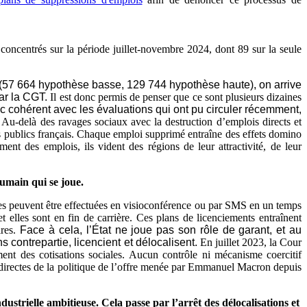
oncentrés sur la période juillet-novembre 2024, dont 89 sur la seule
ie (57 664 hypothèse basse, 129 744 hypothèse haute), on arrive
par la CGT.
Il est donc permis de penser que ce sont plusieurs dizaines
cohérent avec les évaluations qui ont pu circuler récemment,
.
Au-delà des ravages sociaux avec la destruction d’emplois directs et
ices publics français. Chaque emploi supprimé entraîne des effets domino
ment des emplois, ils vident des régions de leur attractivité, de leur
 humain qui se joue.
ces peuvent être effectuées en visioconférence ou par SMS en un temps
 elles sont en fin de carrière. Ces plans de licenciements entraînent
ires.
Face à cela, l’État ne joue pas son rôle de garant, et au
s contrepartie, licencient et délocalisent.
En juillet 2023, la Cour
ement des cotisations sociales. Aucun contrôle ni mécanisme coercitif
es directes de la politique de l’offre menée par Emmanuel Macron depuis
ustrielle ambitieuse. Cela passe par l’arrêt des délocalisations et