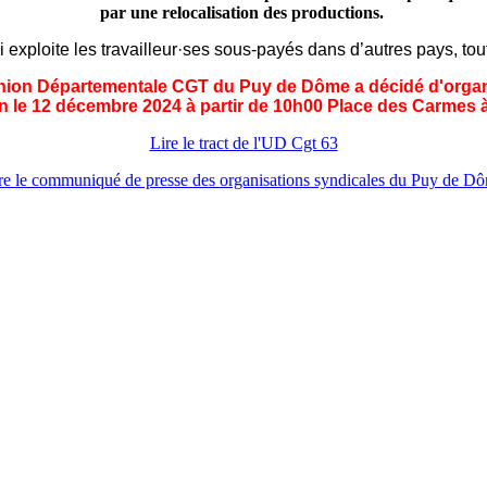
par une relocalisation des productions.
ui exploite les travailleur·ses sous-payés dans d’autres pays, to
nion Départementale CGT du Puy de Dôme a décidé d'organi
n le 12 décembre 2024 à partir de 10h00 Place des Carmes 
Lire le tract de l'UD Cgt 63
re le communiqué de presse des organisations syndicales du Puy de D