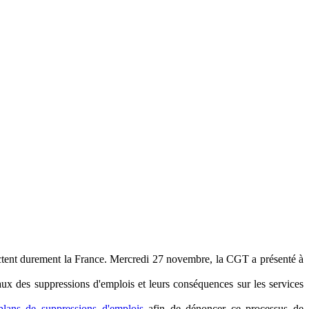
mpactent durement la France. Mercredi 27 novembre, la CGT a présenté à
x des suppressions d'emplois et leurs conséquences sur les services
lans de suppressions d'emplois
afin de dénoncer ce processus de