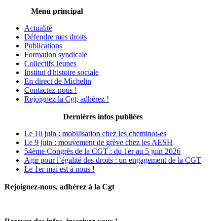
Menu principal
Actualité
Défendre mes droits
Publications
Formation syndicale
Collectifs Jeunes
Institut d'histoire sociale
En direct de Michelin
Contactez-nous !
Rejoignez la Cgt, adhérez !
Dernières infos publiées
Le 10 juin : mobilisation chez les cheminot-es
Le 9 juin : mouvement de grève chez les AESH
54ème Congrès de la CGT : du 1er au 5 juin 2026
Agir pour l’égalité des droits : un engagement de la CGT
Le 1er mai est à nous !
Rejoignez-nous, adhérez à la Cgt