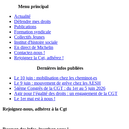
Menu principal
Actualité
Défendre mes droits
Publications
Formation syndicale
Collectifs Jeunes
Institut d'histoire sociale
En direct de Michelin
Contactez-nous !
Rejoignez la Cgt, adhérez !
Dernières infos publiées
Le 10 juin : mobilisation chez les cheminot-es
Le 9 juin : mouvement de grève chez les AESH
54ème Congrès de la CGT : du 1er au 5 juin 2026
Agir pour l’égalité des droits : un engagement de la CGT
Le 1er mai est à nous !
Rejoignez-nous, adhérez à la Cgt