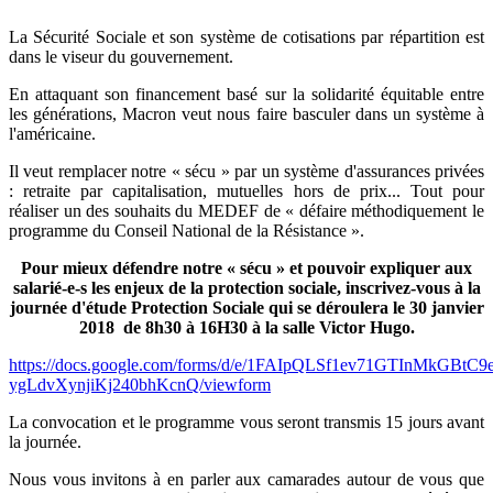
La Sécurité Sociale et son système de cotisations par répartition est
dans le viseur du gouvernement.
En attaquant son financement basé sur la solidarité équitable entre
les générations, Macron veut nous faire basculer dans un système à
l'américaine.
Il veut remplacer notre « sécu » par un système d'assurances privées
: retraite par capitalisation, mutuelles hors de prix... Tout pour
réaliser un des souhaits du MEDEF de « défaire méthodiquement le
programme du Conseil National de la Résistance ».
Pour mieux défendre notre « sécu » et pouvoir expliquer aux
salarié-e-s les enjeux de la protection sociale, inscrivez-vous à la
journée d'étude Protection Sociale qui se déroulera le 30 janvier
2018 de 8h30 à 16H30 à la salle Victor Hugo.
https://docs.google.com/forms/d/e/1FAIpQLSf1ev71GTInMkGBtC
ygLdvXynjiKj240bhKcnQ/viewform
La convocation et le programme vous seront transmis 15 jours avant
la journée.
Nous vous invitons à en parler aux camarades autour de vous que