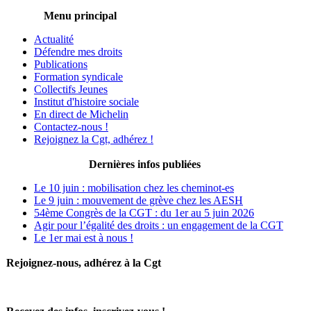
Menu principal
Actualité
Défendre mes droits
Publications
Formation syndicale
Collectifs Jeunes
Institut d'histoire sociale
En direct de Michelin
Contactez-nous !
Rejoignez la Cgt, adhérez !
Dernières infos publiées
Le 10 juin : mobilisation chez les cheminot-es
Le 9 juin : mouvement de grève chez les AESH
54ème Congrès de la CGT : du 1er au 5 juin 2026
Agir pour l’égalité des droits : un engagement de la CGT
Le 1er mai est à nous !
Rejoignez-nous, adhérez à la Cgt