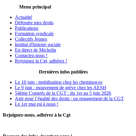
Menu principal
Actualité
Défendre mes droits
Publications
Formation syndicale
Collectifs Jeunes
Institut d'histoire sociale
En direct de Michelin
Contactez-nous !
Rejoignez la Cgt, adhérez !
Dernières infos publiées
Le 10 juin : mobilisation chez les cheminot-es
Le 9 juin : mouvement de grève chez les AESH
54ème Congrès de la CGT : du 1er au 5 juin 2026
Agir pour l’égalité des droits : un engagement de la CGT
Le 1er mai est à nous !
Rejoignez-nous, adhérez à la Cgt